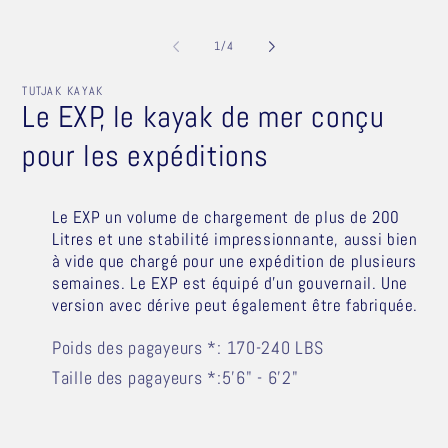
mé
2
da
de
1
/
4
un
fe
mo
TUTJAK KAYAK
Le EXP, le kayak de mer conçu
pour les expéditions
Le EXP un volume de chargement de plus de 200
Litres et une stabilité impressionnante, aussi bien
à vide que chargé pour une expédition de plusieurs
semaines. Le EXP est équipé d'un gouvernail. Une
version avec dérive peut également être fabriquée.
Poids des pagayeurs *: 170-240 LBS
Taille des pagayeurs *:
5'6" - 6'2"