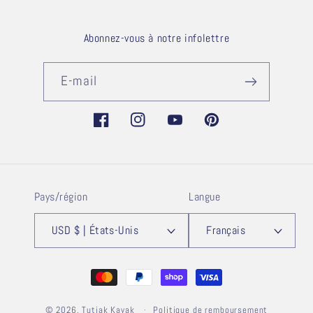
Abonnez-vous à notre infolettre
E-mail
Facebook
Instagram
YouTube
Pinterest
Pays/région
Langue
USD $ | États-Unis
Français
Moyens
de
© 2026,
Tutjak Kayak
paiement
Politique de remboursement