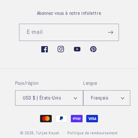
Abonnez-vous à notre infolettre
E-mail
Facebook
Instagram
YouTube
Pinterest
Pays/région
Langue
USD $ | États-Unis
Français
Moyens
de
© 2026,
Tutjak Kayak
paiement
Politique de remboursement